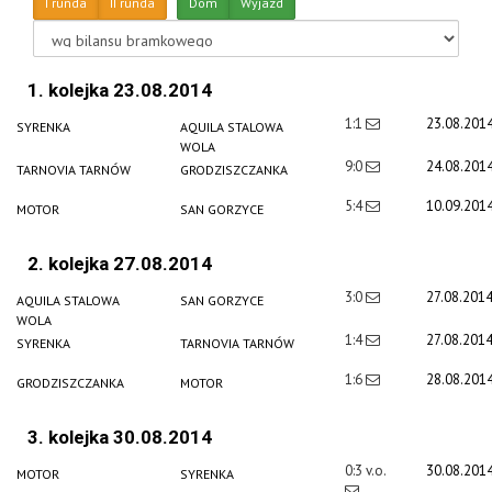
I runda
II runda
Dom
Wyjazd
1. kolejka 23.08.2014
1:1
23.08.201
SYRENKA
AQUILA STALOWA
WOLA
9:0
24.08.201
TARNOVIA TARNÓW
GRODZISZCZANKA
5:4
10.09.201
MOTOR
SAN GORZYCE
2. kolejka 27.08.2014
3:0
27.08.201
AQUILA STALOWA
SAN GORZYCE
WOLA
1:4
27.08.201
SYRENKA
TARNOVIA TARNÓW
1:6
28.08.201
GRODZISZCZANKA
MOTOR
3. kolejka 30.08.2014
0:3 v.o.
30.08.201
MOTOR
SYRENKA