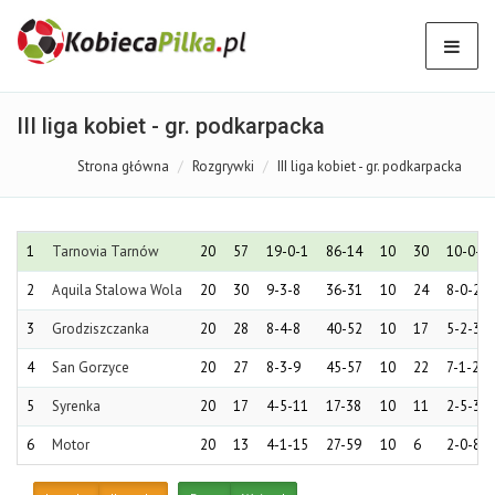
III liga kobiet - gr. podkarpacka
Strona główna
Rozgrywki
III liga kobiet - gr. podkarpacka
1
Tarnovia Tarnów
20
57
19-0-1
86-14
10
30
10-0-0
2
Aquila Stalowa Wola
20
30
9-3-8
36-31
10
24
8-0-2
3
Grodziszczanka
20
28
8-4-8
40-52
10
17
5-2-3
4
San Gorzyce
20
27
8-3-9
45-57
10
22
7-1-2
5
Syrenka
20
17
4-5-11
17-38
10
11
2-5-3
6
Motor
20
13
4-1-15
27-59
10
6
2-0-8