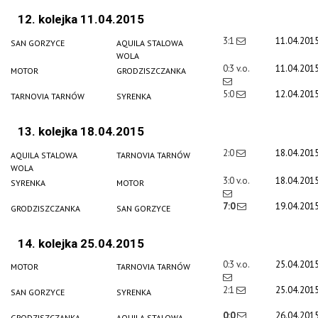
12. kolejka 11.04.2015
3:1
11.04.201
SAN GORZYCE
AQUILA STALOWA
WOLA
0:3 v.o.
11.04.201
MOTOR
GRODZISZCZANKA
5:0
12.04.201
TARNOVIA TARNÓW
SYRENKA
13. kolejka 18.04.2015
2:0
18.04.201
AQUILA STALOWA
TARNOVIA TARNÓW
WOLA
3:0 v.o.
18.04.201
SYRENKA
MOTOR
7:0
19.04.201
GRODZISZCZANKA
SAN GORZYCE
14. kolejka 25.04.2015
0:3 v.o.
25.04.201
MOTOR
TARNOVIA TARNÓW
2:1
25.04.201
SAN GORZYCE
SYRENKA
0:0
26.04.201
GRODZISZCZANKA
AQUILA STALOWA