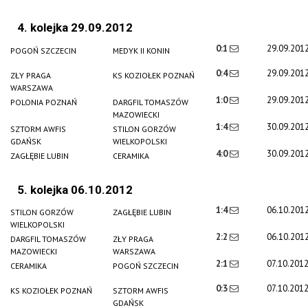
4. kolejka 29.09.2012
0:1
29.09.201
POGOŃ SZCZECIN
MEDYK II KONIN
0:4
29.09.201
ZŁY PRAGA
KS KOZIOŁEK POZNAŃ
WARSZAWA
1:0
29.09.201
POLONIA POZNAŃ
DARGFIL TOMASZÓW
MAZOWIECKI
1:4
30.09.201
SZTORM AWFIS
STILON GORZÓW
GDAŃSK
WIELKOPOLSKI
4:0
30.09.201
ZAGŁĘBIE LUBIN
CERAMIKA
5. kolejka 06.10.2012
1:4
06.10.201
STILON GORZÓW
ZAGŁĘBIE LUBIN
WIELKOPOLSKI
2:2
06.10.201
DARGFIL TOMASZÓW
ZŁY PRAGA
MAZOWIECKI
WARSZAWA
2:1
07.10.201
CERAMIKA
POGOŃ SZCZECIN
0:3
07.10.201
KS KOZIOŁEK POZNAŃ
SZTORM AWFIS
GDAŃSK