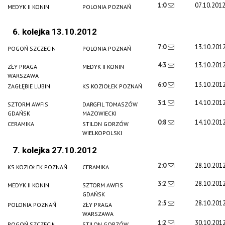
1:0
07.10.201
MEDYK II KONIN
POLONIA POZNAŃ
6. kolejka 13.10.2012
7:0
13.10.201
POGOŃ SZCZECIN
POLONIA POZNAŃ
4:3
13.10.201
ZŁY PRAGA
MEDYK II KONIN
WARSZAWA
6:0
13.10.201
ZAGŁĘBIE LUBIN
KS KOZIOŁEK POZNAŃ
3:1
14.10.201
SZTORM AWFIS
DARGFIL TOMASZÓW
GDAŃSK
MAZOWIECKI
0:8
14.10.201
CERAMIKA
STILON GORZÓW
WIELKOPOLSKI
7. kolejka 27.10.2012
2:0
28.10.201
KS KOZIOŁEK POZNAŃ
CERAMIKA
3:2
28.10.201
MEDYK II KONIN
SZTORM AWFIS
GDAŃSK
2:5
28.10.201
POLONIA POZNAŃ
ZŁY PRAGA
WARSZAWA
1:2
30.10.201
POGOŃ SZCZECIN
STILON GORZÓW