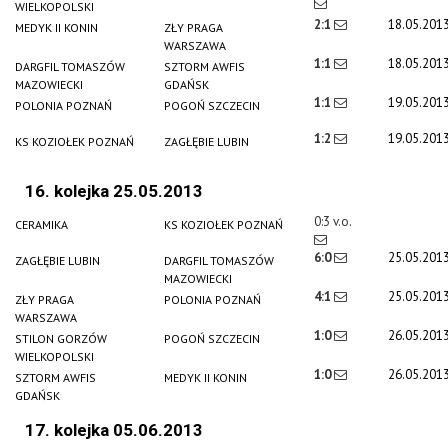
WIELKOPOLSKI
2:1
18.05.201
MEDYK II KONIN
ZŁY PRAGA
WARSZAWA
1:1
18.05.201
DARGFIL TOMASZÓW
SZTORM AWFIS
MAZOWIECKI
GDAŃSK
1:1
19.05.201
POLONIA POZNAŃ
POGOŃ SZCZECIN
1:2
19.05.201
KS KOZIOŁEK POZNAŃ
ZAGŁĘBIE LUBIN
16. kolejka 25.05.2013
0:3 v.o.
CERAMIKA
KS KOZIOŁEK POZNAŃ
6:0
25.05.201
ZAGŁĘBIE LUBIN
DARGFIL TOMASZÓW
MAZOWIECKI
4:1
25.05.201
ZŁY PRAGA
POLONIA POZNAŃ
WARSZAWA
1:0
26.05.201
STILON GORZÓW
POGOŃ SZCZECIN
WIELKOPOLSKI
1:0
26.05.201
SZTORM AWFIS
MEDYK II KONIN
GDAŃSK
17. kolejka 05.06.2013