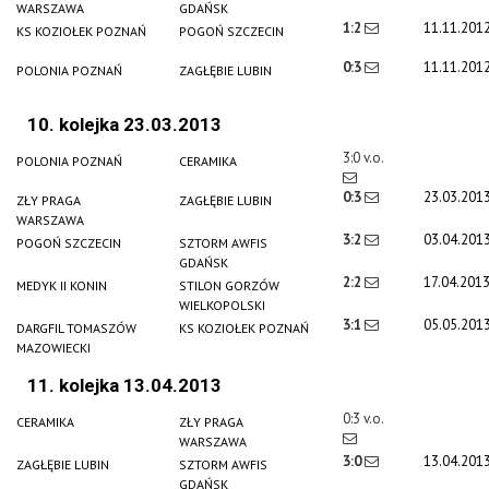
WARSZAWA
GDAŃSK
1:2
11.11.201
KS KOZIOŁEK POZNAŃ
POGOŃ SZCZECIN
0:3
11.11.201
POLONIA POZNAŃ
ZAGŁĘBIE LUBIN
10. kolejka 23.03.2013
3:0 v.o.
POLONIA POZNAŃ
CERAMIKA
0:3
23.03.201
ZŁY PRAGA
ZAGŁĘBIE LUBIN
WARSZAWA
3:2
03.04.201
POGOŃ SZCZECIN
SZTORM AWFIS
GDAŃSK
2:2
17.04.201
MEDYK II KONIN
STILON GORZÓW
WIELKOPOLSKI
3:1
05.05.201
DARGFIL TOMASZÓW
KS KOZIOŁEK POZNAŃ
MAZOWIECKI
11. kolejka 13.04.2013
0:3 v.o.
CERAMIKA
ZŁY PRAGA
WARSZAWA
3:0
13.04.201
ZAGŁĘBIE LUBIN
SZTORM AWFIS
GDAŃSK