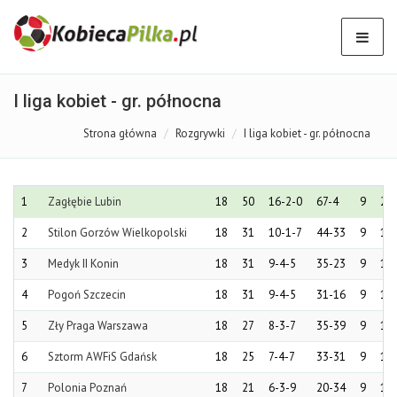
I liga kobiet - gr. północna
Strona główna
Rozgrywki
I liga kobiet - gr. północna
1
Zagłębie Lubin
18
50
16-2-0
67-4
9
25
2
Stilon Gorzów Wielkopolski
18
31
10-1-7
44-33
9
18
3
Medyk II Konin
18
31
9-4-5
35-23
9
18
4
Pogoń Szczecin
18
31
9-4-5
31-16
9
16
5
Zły Praga Warszawa
18
27
8-3-7
35-39
9
16
6
Sztorm AWFiS Gdańsk
18
25
7-4-7
33-31
9
14
7
Polonia Poznań
18
21
6-3-9
20-34
9
13