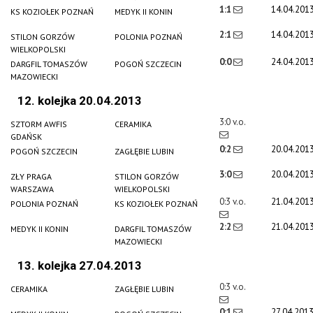
1:1
14.04.201
KS KOZIOŁEK POZNAŃ
MEDYK II KONIN
2:1
14.04.201
STILON GORZÓW
POLONIA POZNAŃ
WIELKOPOLSKI
0:0
24.04.201
DARGFIL TOMASZÓW
POGOŃ SZCZECIN
MAZOWIECKI
12. kolejka 20.04.2013
3:0 v.o.
SZTORM AWFIS
CERAMIKA
GDAŃSK
0:2
20.04.201
POGOŃ SZCZECIN
ZAGŁĘBIE LUBIN
3:0
20.04.201
ZŁY PRAGA
STILON GORZÓW
WARSZAWA
WIELKOPOLSKI
0:3 v.o.
21.04.201
POLONIA POZNAŃ
KS KOZIOŁEK POZNAŃ
2:2
21.04.201
MEDYK II KONIN
DARGFIL TOMASZÓW
MAZOWIECKI
13. kolejka 27.04.2013
0:3 v.o.
CERAMIKA
ZAGŁĘBIE LUBIN
0:1
27.04.201