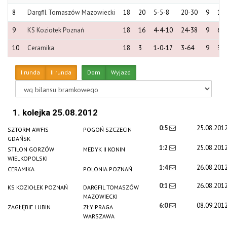
8
Dargfil Tomaszów Mazowiecki
18
20
5-5-8
20-30
9
12
9
KS Koziołek Poznań
18
16
4-4-10
24-38
9
6
10
Ceramika
18
3
1-0-17
3-64
9
3
I runda
II runda
Dom
Wyjazd
1. kolejka 25.08.2012
0:5
25.08.201
SZTORM AWFIS
POGOŃ SZCZECIN
GDAŃSK
1:2
25.08.201
STILON GORZÓW
MEDYK II KONIN
WIELKOPOLSKI
1:4
26.08.201
CERAMIKA
POLONIA POZNAŃ
0:1
26.08.201
KS KOZIOŁEK POZNAŃ
DARGFIL TOMASZÓW
MAZOWIECKI
6:0
08.09.201
ZAGŁĘBIE LUBIN
ZŁY PRAGA
WARSZAWA