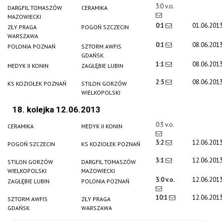
3:0 v.o.
DARGFIL TOMASZÓW
CERAMIKA
MAZOWIECKI
0:1
01.06.201
ZŁY PRAGA
POGOŃ SZCZECIN
WARSZAWA
0:1
08.06.201
POLONIA POZNAŃ
SZTORM AWFIS
GDAŃSK
1:1
08.06.201
MEDYK II KONIN
ZAGŁĘBIE LUBIN
2:5
08.06.201
KS KOZIOŁEK POZNAŃ
STILON GORZÓW
WIELKOPOLSKI
18. kolejka 12.06.2013
0:3 v.o.
CERAMIKA
MEDYK II KONIN
3:2
12.06.201
POGOŃ SZCZECIN
KS KOZIOŁEK POZNAŃ
3:1
12.06.201
STILON GORZÓW
DARGFIL TOMASZÓW
WIELKOPOLSKI
MAZOWIECKI
3:0 v.o.
12.06.201
ZAGŁĘBIE LUBIN
POLONIA POZNAŃ
10:1
12.06.201
SZTORM AWFIS
ZŁY PRAGA
GDAŃSK
WARSZAWA