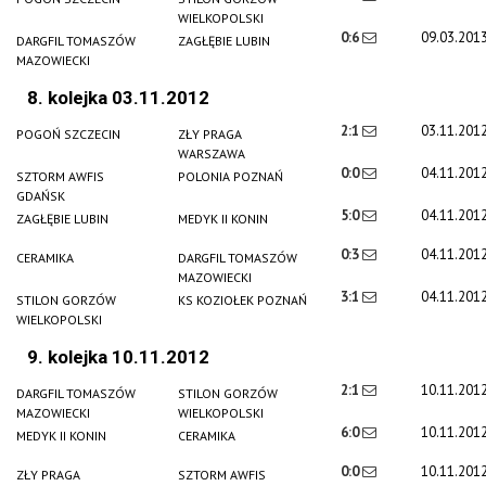
WIELKOPOLSKI
0:6
09.03.201
DARGFIL TOMASZÓW
ZAGŁĘBIE LUBIN
MAZOWIECKI
8. kolejka 03.11.2012
2:1
03.11.201
POGOŃ SZCZECIN
ZŁY PRAGA
WARSZAWA
0:0
04.11.201
SZTORM AWFIS
POLONIA POZNAŃ
GDAŃSK
5:0
04.11.201
ZAGŁĘBIE LUBIN
MEDYK II KONIN
0:3
04.11.201
CERAMIKA
DARGFIL TOMASZÓW
MAZOWIECKI
3:1
04.11.201
STILON GORZÓW
KS KOZIOŁEK POZNAŃ
WIELKOPOLSKI
9. kolejka 10.11.2012
2:1
10.11.201
DARGFIL TOMASZÓW
STILON GORZÓW
MAZOWIECKI
WIELKOPOLSKI
6:0
10.11.201
MEDYK II KONIN
CERAMIKA
0:0
10.11.201
ZŁY PRAGA
SZTORM AWFIS