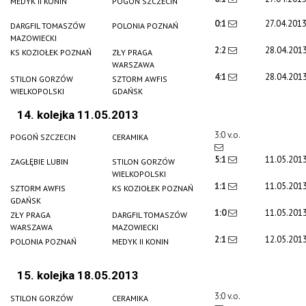
MEDYK II KONIN
POGOŃ SZCZECIN
0:1
27.04.201
DARGFIL TOMASZÓW
POLONIA POZNAŃ
MAZOWIECKI
2:2
28.04.201
KS KOZIOŁEK POZNAŃ
ZŁY PRAGA
WARSZAWA
4:1
28.04.201
STILON GORZÓW
SZTORM AWFIS
WIELKOPOLSKI
GDAŃSK
14. kolejka 11.05.2013
3:0 v.o.
POGOŃ SZCZECIN
CERAMIKA
5:1
11.05.201
ZAGŁĘBIE LUBIN
STILON GORZÓW
WIELKOPOLSKI
1:1
11.05.201
SZTORM AWFIS
KS KOZIOŁEK POZNAŃ
GDAŃSK
1:0
11.05.201
ZŁY PRAGA
DARGFIL TOMASZÓW
WARSZAWA
MAZOWIECKI
2:1
12.05.201
POLONIA POZNAŃ
MEDYK II KONIN
15. kolejka 18.05.2013
3:0 v.o.
STILON GORZÓW
CERAMIKA