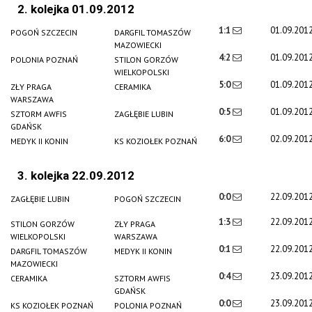
2. kolejka 01.09.2012
1:1
01.09.201
POGOŃ SZCZECIN
DARGFIL TOMASZÓW
MAZOWIECKI
4:2
01.09.201
POLONIA POZNAŃ
STILON GORZÓW
WIELKOPOLSKI
5:0
01.09.201
ZŁY PRAGA
CERAMIKA
WARSZAWA
0:5
01.09.201
SZTORM AWFIS
ZAGŁĘBIE LUBIN
GDAŃSK
6:0
02.09.201
MEDYK II KONIN
KS KOZIOŁEK POZNAŃ
3. kolejka 22.09.2012
0:0
22.09.201
ZAGŁĘBIE LUBIN
POGOŃ SZCZECIN
1:3
22.09.201
STILON GORZÓW
ZŁY PRAGA
WIELKOPOLSKI
WARSZAWA
0:1
22.09.201
DARGFIL TOMASZÓW
MEDYK II KONIN
MAZOWIECKI
0:4
23.09.201
CERAMIKA
SZTORM AWFIS
GDAŃSK
0:0
23.09.201
KS KOZIOŁEK POZNAŃ
POLONIA POZNAŃ