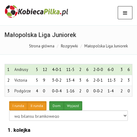
Małopolska Liga Juniorek
Strona główna
Rozgrywki
Małopolska Liga Juniorek
1
Andrusy
5
12
4-0-1
11-5
2
6
2-0-0
6-0
3
6
2
2
Victoria
5
9
3-0-2
13-4
3
6
2-0-1
11-3
2
3
1
3
Podgórze
4
0
0-0-4
1-16
2
0
0-0-2
1-4
2
0
0
I runda
II runda
Dom
Wyjazd
1. kolejka