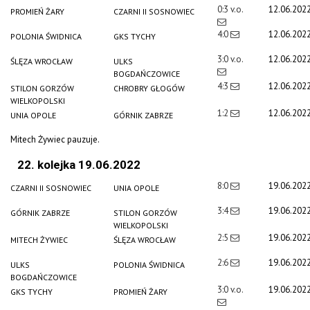
0:3 v.o.
12.06.202
PROMIEŃ ŻARY
CZARNI II SOSNOWIEC
4:0
12.06.202
POLONIA ŚWIDNICA
GKS TYCHY
3:0 v.o.
12.06.202
ŚLĘZA WROCŁAW
ULKS
BOGDAŃCZOWICE
4:3
12.06.202
STILON GORZÓW
CHROBRY GŁOGÓW
WIELKOPOLSKI
1:2
12.06.202
UNIA OPOLE
GÓRNIK ZABRZE
Mitech Żywiec pauzuje.
22. kolejka 19.06.2022
8:0
19.06.202
CZARNI II SOSNOWIEC
UNIA OPOLE
3:4
19.06.202
GÓRNIK ZABRZE
STILON GORZÓW
WIELKOPOLSKI
2:5
19.06.202
MITECH ŻYWIEC
ŚLĘZA WROCŁAW
2:6
19.06.202
ULKS
POLONIA ŚWIDNICA
BOGDAŃCZOWICE
3:0 v.o.
19.06.202
GKS TYCHY
PROMIEŃ ŻARY