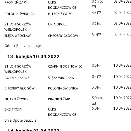
0:3 v.o.
02.04.202
PROMIEŃ ŻARY
ULKS
BOGDAŃCZOWICE
3:5
02.04.202
POLONIA ŚWIDNICA
MITECH ŻYWIEC
0:3
02.04.202
STILON GORZÓW
UNIA OPOLE
WIELKOPOLSKI
5:0
02.04.202
ŚLĘZA WROCŁAW
CHROBRY GŁOGÓW
Górnik Zabrze pauzuje.
13. kolejka 10.04.2022
0:6
10.04.202
STILON GORZÓW
CZARNI II SOSNOWIEC
WIELKOPOLSKI
0:4
10.04.202
GÓRNIK ZABRZE
ŚLĘZA WROCŁAW
3:0
10.04.202
CHROBRY GŁOGÓW
POLONIA ŚWIDNICA
3:0 v.o.
10.04.202
MITECH ŻYWIEC
PROMIEŃ ŻARY
5:0
10.04.202
GKS TYCHY
ULKS
BOGDAŃCZOWICE
Unia Opole pauzuje.
14. kolejka 23.04.2022