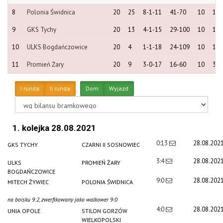
8
Polonia Świdnica
20
25
8-1-11
41-70
10
15
9
GKS Tychy
20
13
4-1-15
29-100
10
10
10
ULKS Bogdańczowice
20
4
1-1-18
24-109
10
1
11
Promień Żary
20
9
3-0-17
16-60
10
3
I runda
II runda
Dom
Wyjazd
1. kolejka 28.08.2021
0:13
28.08.202
GKS TYCHY
CZARNI II SOSNOWIEC
3:4
28.08.202
ULKS
PROMIEŃ ŻARY
BOGDAŃCZOWICE
9:0
28.08.202
MITECH ŻYWIEC
POLONIA ŚWIDNICA
na boisku 9:2, zwerfikowany jako walkower 9:0
4:0
28.08.202
UNIA OPOLE
STILON GORZÓW
WIELKOPOLSKI