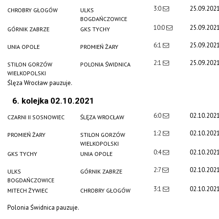
3:0
25.09.202
CHROBRY GŁOGÓW
ULKS
BOGDAŃCZOWICE
10:0
25.09.202
GÓRNIK ZABRZE
GKS TYCHY
6:1
25.09.202
UNIA OPOLE
PROMIEŃ ŻARY
2:1
25.09.202
STILON GORZÓW
POLONIA ŚWIDNICA
WIELKOPOLSKI
Ślęza Wrocław pauzuje.
6. kolejka 02.10.2021
6:0
02.10.202
CZARNI II SOSNOWIEC
ŚLĘZA WROCŁAW
1:2
02.10.202
PROMIEŃ ŻARY
STILON GORZÓW
WIELKOPOLSKI
0:4
02.10.202
GKS TYCHY
UNIA OPOLE
2:7
02.10.202
ULKS
GÓRNIK ZABRZE
BOGDAŃCZOWICE
3:1
02.10.202
MITECH ŻYWIEC
CHROBRY GŁOGÓW
Polonia Świdnica pauzuje.