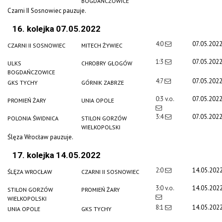
BOGDAŃCZOWICE
Czarni II Sosnowiec pauzuje.
16. kolejka 07.05.2022
4:0
07.05.202
CZARNI II SOSNOWIEC
MITECH ŻYWIEC
1:3
07.05.202
ULKS
CHROBRY GŁOGÓW
BOGDAŃCZOWICE
4:7
07.05.202
GKS TYCHY
GÓRNIK ZABRZE
0:3 v.o.
07.05.202
PROMIEŃ ŻARY
UNIA OPOLE
3:4
07.05.202
POLONIA ŚWIDNICA
STILON GORZÓW
WIELKOPOLSKI
Ślęza Wrocław pauzuje.
17. kolejka 14.05.2022
2:0
14.05.202
ŚLĘZA WROCŁAW
CZARNI II SOSNOWIEC
3:0 v.o.
14.05.202
STILON GORZÓW
PROMIEŃ ŻARY
WIELKOPOLSKI
8:1
14.05.202
UNIA OPOLE
GKS TYCHY