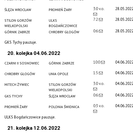
3:0 v.o.
28.05.202
ŚLĘZA WROCŁAW
PROMIEŃ ŻARY
7:2
28.05.202
STILON GORZÓW
ULKS
WIELKOPOLSKI
BOGDAŃCZOWICE
0:6
28.05.202
GÓRNIK ZABRZE
CHROBRY GŁOGÓW
GKS Tychy pauzuje.
20. kolejka 04.06.2022
10:0
04.06.202
CZARNI II SOSNOWIEC
GÓRNIK ZABRZE
1:5
04.06.202
CHROBRY GŁOGÓW
UNIA OPOLE
3:0 v.o.
04.06.202
MITECH ŻYWIEC
STILON GORZÓW
WIELKOPOLSKI
0:6
04.06.202
GKS TYCHY
ŚLĘZA WROCŁAW
0:3 v.o.
04.06.202
PROMIEŃ ŻARY
POLONIA ŚWIDNICA
ULKS Bogdańczowice pauzuje.
21. kolejka 12.06.2022