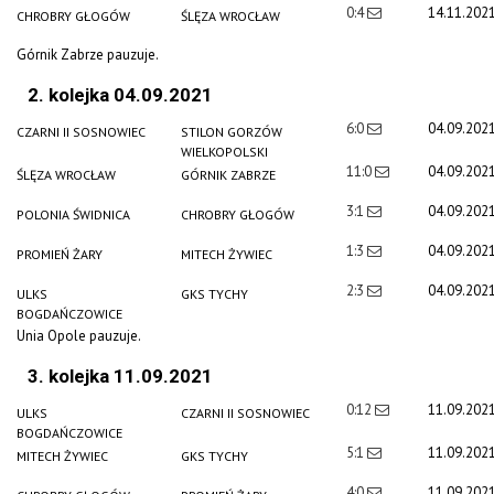
0:4
14.11.202
CHROBRY GŁOGÓW
ŚLĘZA WROCŁAW
Górnik Zabrze pauzuje.
2. kolejka 04.09.2021
6:0
04.09.202
CZARNI II SOSNOWIEC
STILON GORZÓW
WIELKOPOLSKI
11:0
04.09.202
ŚLĘZA WROCŁAW
GÓRNIK ZABRZE
3:1
04.09.202
POLONIA ŚWIDNICA
CHROBRY GŁOGÓW
1:3
04.09.202
PROMIEŃ ŻARY
MITECH ŻYWIEC
2:3
04.09.202
ULKS
GKS TYCHY
BOGDAŃCZOWICE
Unia Opole pauzuje.
3. kolejka 11.09.2021
0:12
11.09.202
ULKS
CZARNI II SOSNOWIEC
BOGDAŃCZOWICE
5:1
11.09.202
MITECH ŻYWIEC
GKS TYCHY
4:0
11.09.202