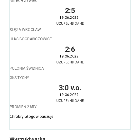
MITECH ŻYWIEC
2:5
19.06.2022
UZUPEŁNIJ DANE
ŚLĘZA WROCŁAW
ULKS BOGDAŃCZOWICE
2:6
19.06.2022
UZUPEŁNIJ DANE
POLONIA ŚWIDNICA
GKS TYCHY
3:0 v.o.
19.06.2022
UZUPEŁNIJ DANE
PROMIEŃ ŻARY
Chrobry Głogów pauzuje.
Wyszukiwarka