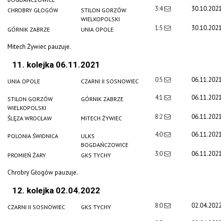
3:4
30.10.202
CHROBRY GŁOGÓW
STILON GORZÓW
WIELKOPOLSKI
1:5
30.10.202
GÓRNIK ZABRZE
UNIA OPOLE
Mitech Żywiec pauzuje.
11. kolejka 06.11.2021
0:5
06.11.202
UNIA OPOLE
CZARNI II SOSNOWIEC
4:1
06.11.202
STILON GORZÓW
GÓRNIK ZABRZE
WIELKOPOLSKI
8:2
06.11.202
ŚLĘZA WROCŁAW
MITECH ŻYWIEC
4:0
06.11.202
POLONIA ŚWIDNICA
ULKS
BOGDAŃCZOWICE
3:0
06.11.202
PROMIEŃ ŻARY
GKS TYCHY
Chrobry Głogów pauzuje.
12. kolejka 02.04.2022
8:0
02.04.202
CZARNI II SOSNOWIEC
GKS TYCHY