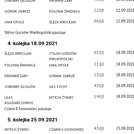
CHROBRY GŁOGÓW
PROMIEŃ ŻARY
2:2
11.09.202
GÓRNIK ZABRZE
POLONIA ŚWIDNICA
0:6
11.09.202
UNIA OPOLE
ŚLĘZA WROCŁAW
Stilon Gorzów Wielkopolski pauzuje.
4. kolejka 18.09.2021
6:1
18.09.202
ŚLĘZA WROCŁAW
STILON GORZÓW
WIELKOPOLSKI
2:1
18.09.202
POLONIA ŚWIDNICA
UNIA OPOLE
2:3
18.09.202
PROMIEŃ ŻARY
GÓRNIK ZABRZE
4:3
18.09.202
CHROBRY GŁOGÓW
GKS TYCHY
1:4
18.09.202
ULKS
MITECH ŻYWIEC
BOGDAŃCZOWICE
Czarni II Sosnowiec pauzuje.
5. kolejka 25.09.2021
4:3
25.09.202
MITECH ŻYWIEC
CZARNI II SOSNOWIEC