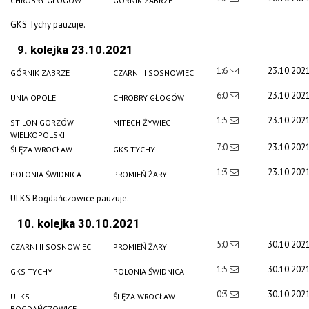
CHROBRY GŁOGÓW
GÓRNIK ZABRZE
GKS Tychy pauzuje.
9. kolejka 23.10.2021
1:6
23.10.202
GÓRNIK ZABRZE
CZARNI II SOSNOWIEC
6:0
23.10.202
UNIA OPOLE
CHROBRY GŁOGÓW
1:5
23.10.202
STILON GORZÓW
MITECH ŻYWIEC
WIELKOPOLSKI
7:0
23.10.202
ŚLĘZA WROCŁAW
GKS TYCHY
1:3
23.10.202
POLONIA ŚWIDNICA
PROMIEŃ ŻARY
ULKS Bogdańczowice pauzuje.
10. kolejka 30.10.2021
5:0
30.10.202
CZARNI II SOSNOWIEC
PROMIEŃ ŻARY
1:5
30.10.202
GKS TYCHY
POLONIA ŚWIDNICA
0:3
30.10.202
ULKS
ŚLĘZA WROCŁAW
BOGDAŃCZOWICE