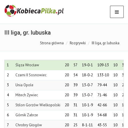
III liga, gr. lubuska
Strona główna
Rozgrywki
III liga, gr. lubuska
1
Ślęza Wrocław
20
57
19-0-1
109-13
10
30
2
Czarni II Sosnowiec
20
54
18-0-2
133-10
10
30
3
Unia Opole
20
39
13-0-7
79-44
10
21
4
Mitech Żywiec
20
39
13-0-7
71-46
10
24
5
Stilon Gorzów Wielkopolski
20
31
10-1-9
42-66
10
18
6
Górnik Zabrze
20
31
10-1-9
54-68
10
13
7
Chrobry Głogów
20
25
8-1-11
43-55
10
15