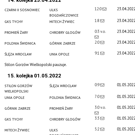
12:0
23.04.202
CZARNI II SOSNOWIEC
ULKS
BOGDAŃCZOWICE
1:8
23.04.202
GKS TYCHY
MITECH ŻYWIEC
0:3 v.o.
23.04.202
PROMIEŃ ŻARY
CHROBRY GŁOGÓW
2:0
23.04.202
POLONIA ŚWIDNICA
GÓRNIK ZABRZE
9:1
23.04.202
ŚLĘZA WROCŁAW
UNIA OPOLE
Stilon Gorzów Wielkopolski pauzuje.
15. kolejka 01.05.2022
0:9
01.05.202
STILON GORZÓW
ŚLĘZA WROCŁAW
WIELKOPOLSKI
7:0
01.05.202
UNIA OPOLE
POLONIA ŚWIDNICA
3:0 v.o.
01.05.202
GÓRNIK ZABRZE
PROMIEŃ ŻARY
3:3
01.05.202
GKS TYCHY
CHROBRY GŁOGÓW
5:2
01.05.202
MITECH ŻYWIEC
ULKS