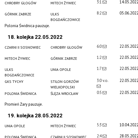
3:1
14.05.202
CHROBRY GŁOGÓW
MITECH ŻYWIEC
8:2
05.06.202
GÓRNIK ZABRZE
ULKS
BOGDAŃCZOWICE
Polonia Świdnica pauzuje.
18. kolejka 22.05.2022
6:0
22.05.202
CZARNI II SOSNOWIEC
CHROBRY GŁOGÓW
1:2
22.05.202
MITECH ŻYWIEC
GÓRNIK ZABRZE
1:7
22.05.202
ULKS
UNIA OPOLE
BOGDAŃCZOWICE
3:0 v.o.
22.05.202
GKS TYCHY
STILON GORZÓW
WIELKOPOLSKI
0:5
22.05.202
POLONIA ŚWIDNICA
ŚLĘZA WROCŁAW
Promień Żary pauzuje.
19. kolejka 28.05.2022
5:3
10.04.202
UNIA OPOLE
MITECH ŻYWIEC
2:4
28.05.202
POLONIA ŚWIDNICA
CZARNI II SOSNOWIEC