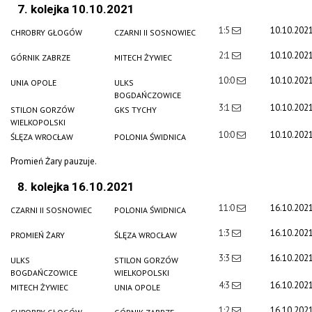
7. kolejka 10.10.2021
1:5
10.10.202
CHROBRY GŁOGÓW
CZARNI II SOSNOWIEC
2:1
10.10.202
GÓRNIK ZABRZE
MITECH ŻYWIEC
10:0
10.10.202
UNIA OPOLE
ULKS
BOGDAŃCZOWICE
3:1
10.10.202
STILON GORZÓW
GKS TYCHY
WIELKOPOLSKI
10:0
10.10.202
ŚLĘZA WROCŁAW
POLONIA ŚWIDNICA
Promień Żary pauzuje.
8. kolejka 16.10.2021
11:0
16.10.202
CZARNI II SOSNOWIEC
POLONIA ŚWIDNICA
1:3
16.10.202
PROMIEŃ ŻARY
ŚLĘZA WROCŁAW
3:3
16.10.202
ULKS
STILON GORZÓW
BOGDAŃCZOWICE
WIELKOPOLSKI
4:3
16.10.202
MITECH ŻYWIEC
UNIA OPOLE
1:2
16.10.202