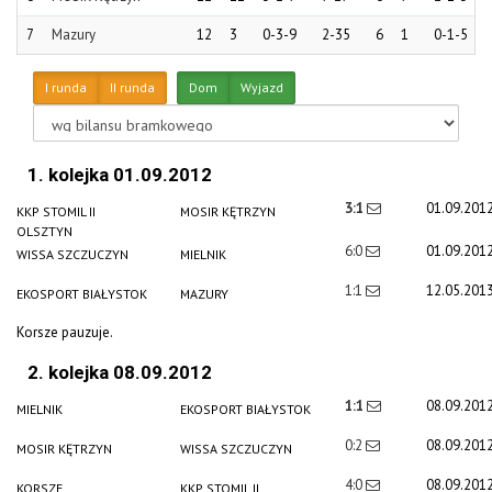
7
Mazury
12
3
0-3-9
2-35
6
1
0-1-5
I runda
II runda
Dom
Wyjazd
1. kolejka 01.09.2012
3:1
01.09.201
KKP STOMIL II
MOSIR KĘTRZYN
OLSZTYN
6:0
01.09.201
WISSA SZCZUCZYN
MIELNIK
1:1
12.05.201
EKOSPORT BIAŁYSTOK
MAZURY
Korsze pauzuje.
2. kolejka 08.09.2012
1:1
08.09.201
MIELNIK
EKOSPORT BIAŁYSTOK
0:2
08.09.201
MOSIR KĘTRZYN
WISSA SZCZUCZYN
4:0
08.09.201
KORSZE
KKP STOMIL II