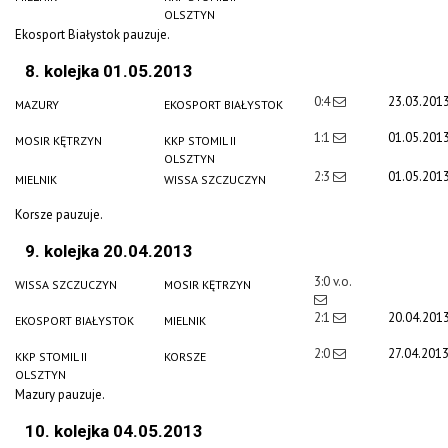
OLSZTYN
Ekosport Białystok pauzuje.
8. kolejka 01.05.2013
0:4
23.03.201
MAZURY
EKOSPORT BIAŁYSTOK
1:1
01.05.201
MOSIR KĘTRZYN
KKP STOMIL II
OLSZTYN
2:3
01.05.201
MIELNIK
WISSA SZCZUCZYN
Korsze pauzuje.
9. kolejka 20.04.2013
3:0 v.o.
WISSA SZCZUCZYN
MOSIR KĘTRZYN
2:1
20.04.201
EKOSPORT BIAŁYSTOK
MIELNIK
2:0
27.04.201
KKP STOMIL II
KORSZE
OLSZTYN
Mazury pauzuje.
10. kolejka 04.05.2013