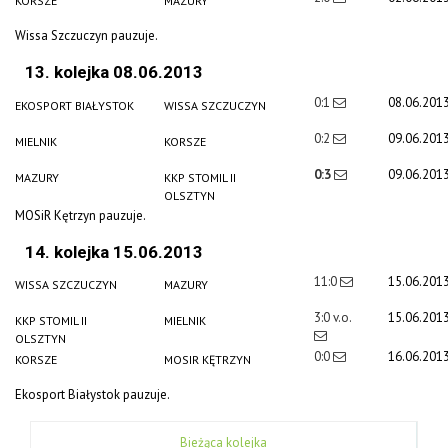
KORSZE
MAZURY
Wissa Szczuczyn pauzuje.
13. kolejka 08.06.2013
0:1
08.06.201
EKOSPORT BIAŁYSTOK
WISSA SZCZUCZYN
0:2
09.06.201
MIELNIK
KORSZE
0:3
09.06.201
MAZURY
KKP STOMIL II
OLSZTYN
MOSiR Kętrzyn pauzuje.
14. kolejka 15.06.2013
11:0
15.06.201
WISSA SZCZUCZYN
MAZURY
3:0 v.o.
15.06.201
KKP STOMIL II
MIELNIK
OLSZTYN
0:0
16.06.201
KORSZE
MOSIR KĘTRZYN
Ekosport Białystok pauzuje.
Bieżąca kolejka