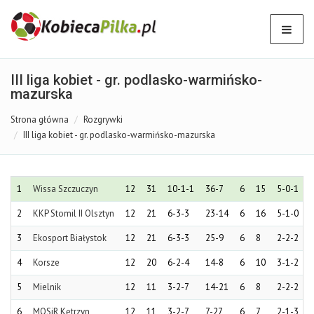
III liga kobiet - gr. podlasko-warmińsko-
mazurska
Strona główna
Rozgrywki
III liga kobiet - gr. podlasko-warmińsko-mazurska
1
Wissa Szczuczyn
12
31
10-1-1
36-7
6
15
5-0-1
2
KKP Stomil II Olsztyn
12
21
6-3-3
23-14
6
16
5-1-0
3
Ekosport Białystok
12
21
6-3-3
25-9
6
8
2-2-2
7
4
Korsze
12
20
6-2-4
14-8
6
10
3-1-2
5
Mielnik
12
11
3-2-7
14-21
6
8
2-2-2
6
MOSiR Kętrzyn
12
11
3-2-7
7-27
6
7
2-1-3