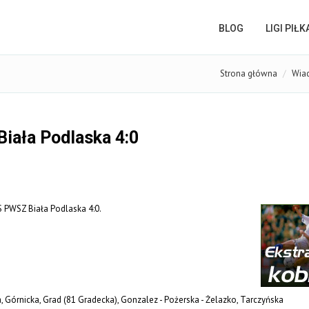
BLOG
LIGI PIŁ
Strona główna
Wia
iała Podlaska 4:0
S PWSZ Biała Podlaska 4:0.
, Górnicka, Grad (81 Gradecka), Gonzalez - Pożerska - Żelazko, Tarczyńska