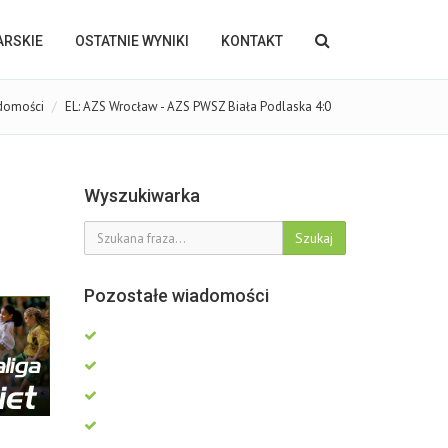
KARSKIE
OSTATNIE WYNIKI
KONTAKT
domości
EL: AZS Wrocław - AZS PWSZ Biała Podlaska 4:0
Wyszukiwarka
Szukaj
Pozostałe wiadomości