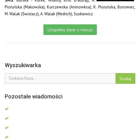
SMS:
Burska - Kurek, Własny, Król (Paturaj), A.
Pioruńska (Makowska), Kurczewska (Aninowksa), K. Pioruńska, Borowiec,
M. Walak (Świstacz), A. Walak (Wedrich), Suskiewicz
Uzupełnij dane o meczu
Wyszukiwarka
Szukaj
Pozostałe wiadomości