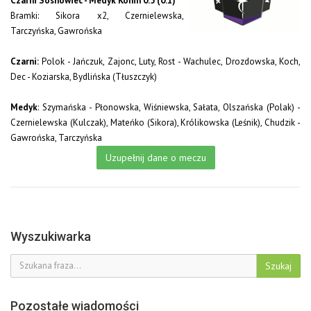
Czarni Sosnowiec - Medyk Konin 0:5 (0:1)
Bramki: Sikora x2, Czernielewska,
Tarczyńska, Gawrońska
Czarni:
Polok - Jańczuk, Zajonc, Luty, Rost - Wachulec, Drozdowska, Koch,
Dec - Koziarska, Bydlińska (Tłuszczyk)
Medyk
: Szymańska - Płonowska, Wiśniewska, Sałata, Olszańska (Polak) -
Czernielewska (Kulczak), Mateńko (Sikora), Królikowska (Leśnik), Chudzik -
Gawrońska, Tarczyńska
Uzupełnij dane o meczu
Wyszukiwarka
Szukaj
Pozostałe wiadomości