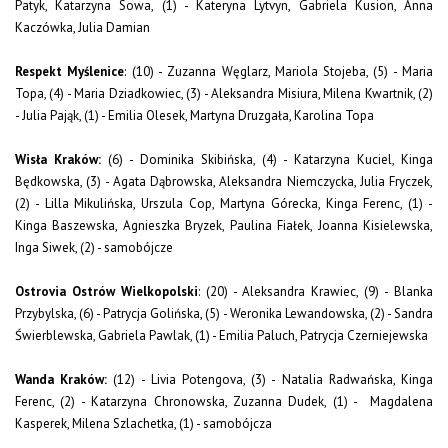
Patyk, Katarzyna Sowa, (1) - Kateryna Lytvyn, Gabriela Kusion, Anna
Kaczówka, Julia Damian
Respekt Myślenice
: (10) - Zuzanna Węglarz, Mariola Stojeba, (5) - Maria
Topa, (4) - Maria Dziadkowiec, (3) - Aleksandra Misiura, Milena Kwartnik, (2)
- Julia Pająk, (1) - Emilia Olesek, Martyna Druzgała, Karolina Topa
Wisła Kraków:
(6) - Dominika Skibińska, (4) - Katarzyna Kuciel, Kinga
Będkowska, (3) - Agata Dąbrowska, Aleksandra Niemczycka, Julia Fryczek,
(2) - Lilla Mikulińska, Urszula Cop, Martyna Górecka, Kinga Ferenc, (1) -
Kinga Baszewska, Agnieszka Bryzek, Paulina Fiałek, Joanna Kisielewska,
Inga Siwek, (2) - samobójcze
Ostrovia Ostrów Wielkopolski
: (20) - Aleksandra Krawiec, (9) - Blanka
Przybylska, (6) - Patrycja Golińska, (5) - Weronika Lewandowska, (2) - Sandra
Świerblewska, Gabriela Pawlak, (1) - Emilia Paluch, Patrycja Czerniejewska
Wanda Kraków:
(12) - Livia Potengova, (3) - Natalia Radwańska, Kinga
Ferenc, (2) - Katarzyna Chronowska, Zuzanna Dudek, (1) - Magdalena
Kasperek, Milena Szlachetka, (1) - samobójcza