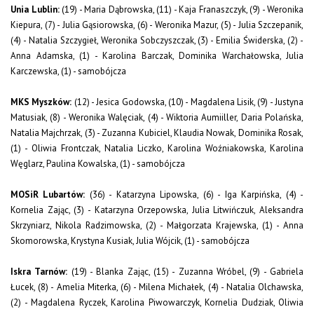
Unia Lublin:
(19) - Maria Dąbrowska, (11) - Kaja Franaszczyk, (9) - Weronika
Kiepura, (7) - Julia Gąsiorowska, (6) - Weronika Mazur, (5) - Julia Szczepanik,
(4) - Natalia Szczygieł, Weronika Sobczyszczak, (3) - Emilia Świderska, (2) -
Anna Adamska, (1) - Karolina Barczak, Dominika Warchałowska, Julia
Karczewska, (1) - samobójcza
MKS Myszków:
(12) - Jesica Godowska, (10) - Magdalena Lisik, (9) - Justyna
Matusiak, (8) - Weronika Walęciak, (4) - Wiktoria Aumiiller, Daria Polańska,
Natalia Majchrzak, (3) - Zuzanna Kubiciel, Klaudia Nowak, Dominika Rosak,
(1) - Oliwia Frontczak, Natalia Liczko, Karolina Woźniakowska, Karolina
Węglarz, Paulina Kowalska, (1) - samobójcza
MOSiR Lubartów:
(36) - Katarzyna Lipowska, (6) - Iga Karpińska, (4) -
Kornelia Zając, (3) - Katarzyna Orzepowska, Julia Litwińczuk, Aleksandra
Skrzyniarz, Nikola Radzimowska, (2) - Małgorzata Krajewska, (1) - Anna
Skomorowska, Krystyna Kusiak, Julia Wójcik, (1) - samobójcza
Iskra Tarnów:
(19) - Blanka Zając, (15) - Zuzanna Wróbel, (9) - Gabriela
Łucek, (8) - Amelia Miterka, (6) - Milena Michałek, (4) - Natalia Olchawska,
(2) - Magdalena Ryczek, Karolina Piwowarczyk, Kornelia Dudziak, Oliwia