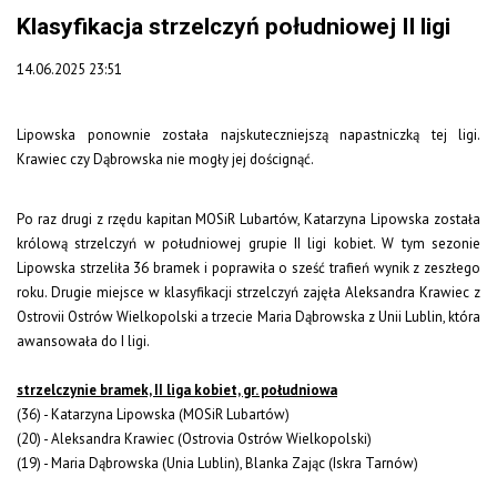
Klasyfikacja strzelczyń południowej II ligi
14.06.2025 23:51
Lipowska ponownie została najskuteczniejszą napastniczką tej ligi.
Krawiec czy Dąbrowska nie mogły jej doścignąć.
Po raz drugi z rzędu kapitan MOSiR Lubartów, Katarzyna Lipowska została
królową strzelczyń w południowej grupie II ligi kobiet. W tym sezonie
Lipowska strzeliła 36 bramek i poprawiła o sześć trafień wynik z zeszłego
roku. Drugie miejsce w klasyfikacji strzelczyń zajęła Aleksandra Krawiec z
Ostrovii Ostrów Wielkopolski a trzecie Maria Dąbrowska z Unii Lublin, która
awansowała do I ligi.
strzelczynie bramek, II liga kobiet, gr. południowa
(36) - Katarzyna Lipowska (MOSiR Lubartów)
(20) - Aleksandra Krawiec (Ostrovia Ostrów Wielkopolski)
(19) - Maria Dąbrowska (Unia Lublin), Blanka Zając (Iskra Tarnów)