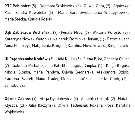
PTC Pabianice:
(5) - Dagmara Suskiewicz, (4) - Oliwia Gała, (2) - Agnieszka
Pach, Sandra Kowalska, (1) - Maria Baranowska, Julita Wietrzykowska,
Maria Stecka, Klaudia Rosiak
Dąb Zabierzów Bocheński:
(9) - Renata Mróz, (3) - Wiktoria Porosło, (2) -
Katarzyna Nowak, Weronika Najberek, Dominika Heryan, (1) - Patrycja Łach,
Anna Płaszczyk, Małgorzata Borgosz, Karolina Nowakowska, Kinga Lasek
UJ Prądniczanka Kraków:
(8) - Lidia Kulka, (3) - Elena Biśta, Gabriela Osuch,
(2) - Gabriela Michałek, Julia Palichleb, Jagoda Ciupka, (1) - Kinga Bogusz,
Nikola Słonka, Maria Pandyra, Oliwia Bednarska, Aleksandra Dziób,,
Karolina Szarek, Maria Flader, Monika Jaskółka, Isabella Cook, (1) -
samobójcza
Górnik Zabrze:
(5) - Alicja Dyhdalewicz, (3) - Angelika Czmok, (2) - Natalia
Klyszcz, (1) - Julia Raczyńska, Oliwia Tadeusiak, Roxana Fross, Karolina
Wojtkiewicz