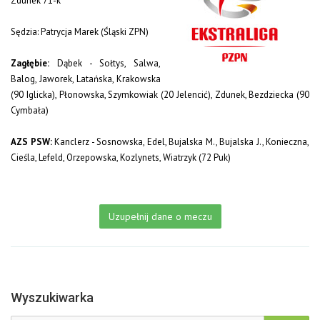
Zdunek 71-k
Sędzia: Patrycja Marek (Śląski ZPN)
Zagłębie:
Dąbek - Sołtys, Salwa,
Balog, Jaworek, Latańska, Krakowska
(90 Iglicka), Płonowska, Szymkowiak (20 Jelencić), Zdunek, Bezdziecka (90
Cymbała)
AZS PSW:
Kanclerz - Sosnowska, Edel, Bujalska M., Bujalska J., Konieczna,
Cieśla, Lefeld, Orzepowska, Kozlynets, Wiatrzyk (72 Puk)
Uzupełnij dane o meczu
Wyszukiwarka