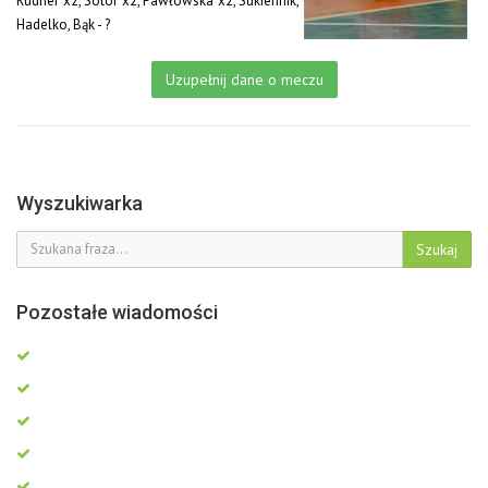
Rudner x2, Sotor x2, Pawłowska x2, Sukiennik,
Hadelko, Bąk - ?
Uzupełnij dane o meczu
Wyszukiwarka
Szukaj
Pozostałe wiadomości