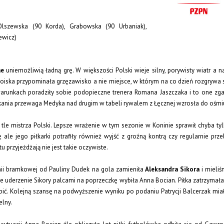
Olszewska (90 Korda), Grabowska (90 Urbaniak),
ewicz)
ne
uniemożliwią ładną grę. W większości Polski wieje silny, porywisty wiatr a 
a boiska przypominała grzęzawisko a nie miejsce, w którym na co dzień rozgrywa
warunkach poradziły sobie podopieczne trenera Romana Jaszczaka i to one zga
kania przewaga Medyka nad drugim w tabeli rywalem z Łęcznej wzrosła do ośmi
e mistrza Polski. Lepsze wrażenie w tym sezonie w Koninie sprawił chyba tyl
ale jego piłkarki potrafiły również wyjść z groźną kontrą czy regularnie pr
 przyjeżdżają nie jest takie oczywiste.
inii bramkowej od Pauliny Dudek na gola zamieniła
Aleksandra Sikora
i mieliś
 uderzenie Sikory palcami na poprzeczkę wybiła Anna Bocian. Piłka zatrzymała
obić. Kolejną szansę na podwyższenie wyniku po podaniu Patrycji Balcerzak mia
elny.