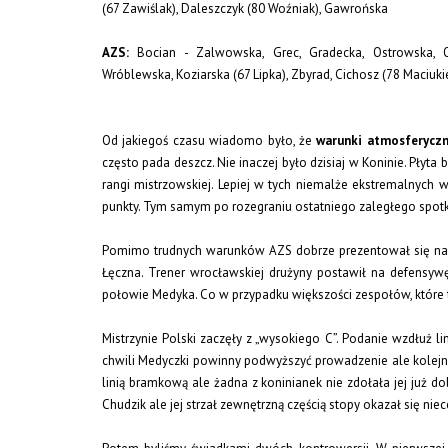
(67 Zawiślak), Daleszczyk (80 Woźniak), Gawrońska
AZS:
Bocian - Zalwowska, Grec, Gradecka, Ostrowska, 
Wróblewska, Koziarska (67 Lipka), Zbyrad, Cichosz (78 Maciuki
Od jakiegoś czasu wiadomo było, że
warunki atmosferycz
często pada deszcz. Nie inaczej było dzisiaj w Koninie. Płyt
rangi mistrzowskiej. Lepiej w tych niemalże ekstremalnych 
punkty. Tym samym po rozegraniu ostatniego zaległego spot
Pomimo trudnych warunków AZS dobrze prezentował się na tl
Łęczna. Trener wrocławskiej drużyny postawił na defensywę 
połowie Medyka. Co w przypadku większości zespołów, które tu
Mistrzynie Polski zaczęły z „wysokiego C”. Podanie wzdłuż l
chwili Medyczki powinny podwyższyć prowadzenie ale kolejne
linią bramkową ale żadna z koninianek nie zdołała jej już d
Chudzik ale jej strzał zewnętrzną częścią stopy okazał się niec