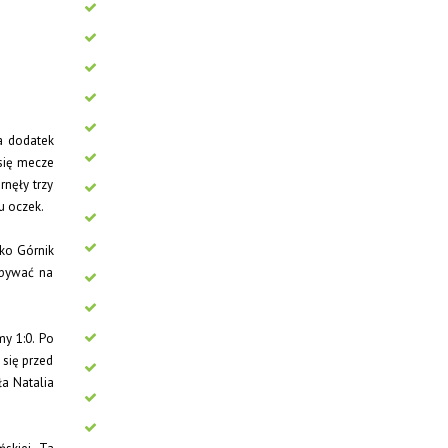
na dodatek
 się mecze
rnęły trzy
u oczek.
ko Górnik
zebywać na
my 1:0. Po
 się przed
ła Natalia