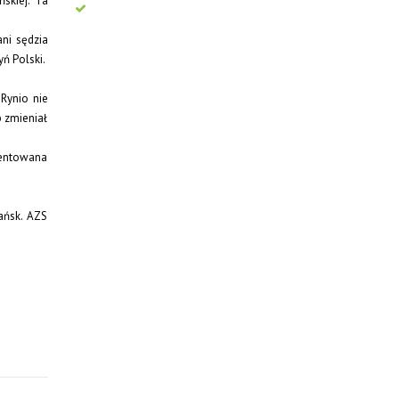
skiej. Ta
ani sędzia
yń Polski.
Rynio nie
b zmieniał
lentowana
ańsk. AZS