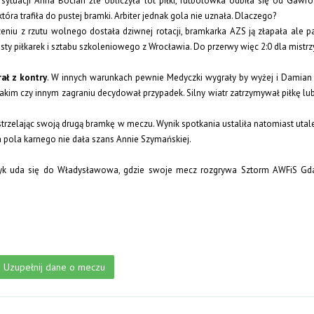
ytuacji Anna Bocian źle obliczyła lot piłki, futbolówka odbiła się od Gawroń
tóra trafiła do pustej bramki. Arbiter jednak gola nie uznała. Dlaczego?
rzeniu z rzutu wolnego dostała dziwnej rotacji, bramkarka AZS ją złapała ale p
testy piłkarek i sztabu szkoleniowego z Wrocławia. Do przerwy więc 2:0 dla mistrz
ał z kontry
. W innych warunkach pewnie Medyczki wygrały by wyżej i Damian 
akim czy innym zagraniu decydował przypadek. Silny wiatr zatrzymywał piłkę lu
trzelając swoją drugą bramkę w meczu. Wynik spotkania ustaliła natomiast uta
 pola karnego nie dała szans Annie Szymańskiej.
Medyk uda się do Władysławowa, gdzie swoje mecz rozgrywa Sztorm AWFiS Gd
Uzupełnij dane o meczu