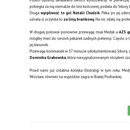
Potem byliśmy świadkami dwóch kontrowersji. W pierwszej s
pobiegła za nią niemalże do linii końcowej, podała do Sikory, k
Druga
wątpliwość to gol Natalii Chudzik
. Piłka po jej ude
uznała iż uczyniła to
za linią bramkową
. Na nic zdały się pro
W drugiej połowie ponownie przewagę miał Medyk a
AZS gr
mógłby mieć do swoich piłkarek żadnych pretensji. Często o t
jej kierunek.
Przewagę koninianek w 57 minucie udokumentowała Sikora, s
Dominika Grabowska
, która niesygnalizowanym strzałem zza
Przed nami już ostatnia kolejka Ekstraligi w tym roku. 
Wrocław, również na wyjeździe zagra w Białej Podlaskiej.