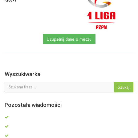
Król - ?
Uzupełnij dane o meczu
Wyszukiwarka
Szukaj
Pozostałe wiadomości